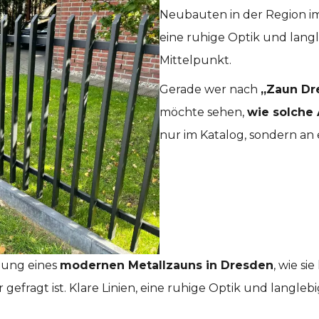
Neubauten in der Region imm
eine ruhige Optik und langl
Mittelpunkt.
Gerade wer nach
„Zaun Dr
möchte sehen,
wie solche 
nur im Katalog, sondern an
tzung eines
modernen Metallzauns in Dresden
, wie s
efragt ist. Klare Linien, eine ruhige Optik und langlebi