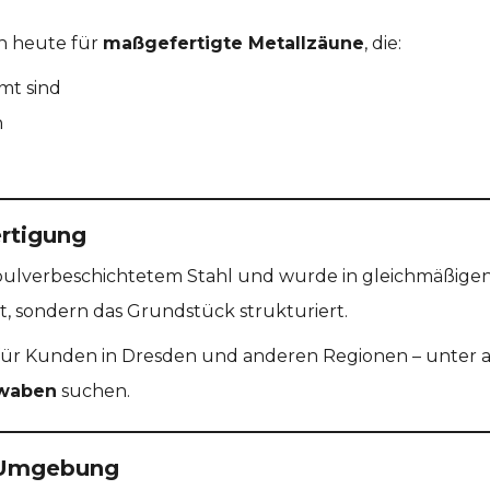
en heute für
maßgefertigte Metallzäune
, die:
mt sind
n
ertigung
 pulverbeschichtetem Stahl und wurde in gleichmäßigen
rt, sondern das Grundstück strukturiert.
 für Kunden in Dresden und anderen Regionen – unter a
hwaben
suchen.
 Umgebung