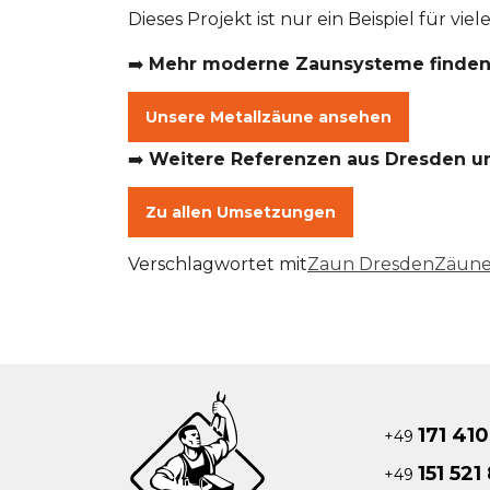
Dieses Projekt ist nur ein Beispiel für v
➡️
Mehr moderne Zaunsysteme finden 
Unsere Metallzäune ansehen
➡️
Weitere Referenzen aus Dresden u
Zu allen Umsetzungen
Verschlagwortet mit
Zaun Dresden
Zäune
171 41
+49
151 521
+49