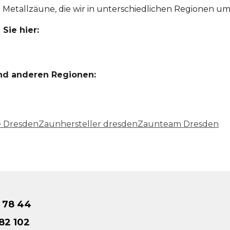
iele Metallzäune, die wir in unterschiedlichen Regionen u
Sie hier:
nd anderen Regionen:
 Dresden
Zaunhersteller dresden
Zaunteam Dresden
0 78 44
 82 102